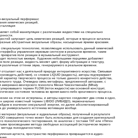
о-визуальный перформанс
ания химических реакций,
нсталляция
вляет собой манипуляции с различными жидкостями на специально
рхности.
остей запускает цепь химических реакций, которые в процессе катализа
разные абстрактные визуальные образы, насыщенные яркими красками.
 специальную технологию, позволяющую использовать данный химический
интерфейса управления звуковым синтезом в реальном времени, таким
 превратив поле реакции в музыкальный инструмент.
одит полностью вживую. Художник небольшими порциями добавляет
в поле реакции, жидкость меняет цвет, форму абстракции и текстуру,
я различные оттенки звука, генерируемого в реальном времени.
отсылает нас к деятельной природе интерактивного искусства. Связывая
производить действия), со словом LIQUID (жидкость), авторы подчеркивают
ий характер творческого процесса не только данного конкретного действа,
ельного труда. Очевидна связь метафоры, предложенной авторами, с
 американо-венгерского психолога Михая Чиксентмихайи (Mihaly
остулировавшего термин FLOW (поток жидкости) как основной конструкт,
ическое состояние человека во время какого-либо креативного процесса.
юзии на этом не исчерпаны, и авторы нарочно соединяют два слова в одно,
ен широко известный термин LIBIDO (ЛИБИДО), первоначально
ейдом в значении сексуальной энергии, но далее абсолютизированный
а до универсального источника мотивации вообще.
 материал (визуальные и аудиальные образы), полученный в результате
DO совершенно точно может быть использован для создания оригинальной
го психологического тестирования, по аналогии с тестами ТАТ или «Пятен
тыми производными метода свободных ассоциаций (исторически первого
 метода психодиагностики).
пления артиста, пространство перформанса превращается в аудио-
яцию.