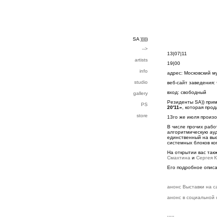
SA )))))
-->
13|07|11
artists
19|00
info
адрес: Московский м
studio
веб-сайт заведения:
вход: свободный
gallery
Резиденты SA)) прим
PS
20'11»
, которая про
store
13го же июля произо
В числе прочих рабо
алгоритмическую ау
единственный на выс
системных блоков к
На открытии вас та
Смахтина
и
Сергея 
Его подробное описа
анонс Выставки на с
анонс в социальной 
:::::