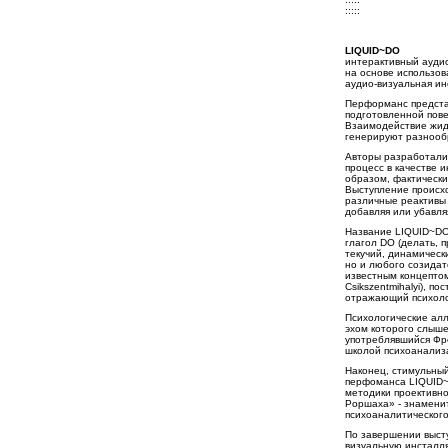
:::::
LIQUID~DO
интерактивный ауди
на основе использов
аудио-визуальная и
Перформанс предста
подготовленной пове
Взаимодействие жидк
генерируют разнооб
Авторы разработали
процесс в качестве 
образом, фактически
Выступление происх
различные реактивы 
добавляя или убавля
Название LIQUID~DO 
глагол DO (делать, 
текучий, динамическ
но и любого созидат
известным концептом
Csikszentmihalyi), п
отражающий психолог
Психологические алл
эхом которого слыш
употреблявшийся Фр
школой психоанализ
Наконец, стимульный
перфоманса LIQUID~
методики проективно
Роршаха» - знамени
психоаналитического
По завершении высту
визуальную инсталл