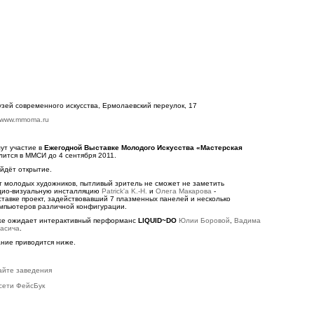
узей современного искусства, Ермолаевский переулок, 17
www.mmoma.ru
ут участие в
Ежегодной Выставке Молодого Искусства «Мастерская
длится в ММСИ до 4 сентября 2011.
йдёт открытие.
т молодых художников, пытливый зритель не сможет не заметить
дио-визуальную инсталляцию
Patrick'а K.-H.
и
Олега Макарова
-
тавке проект, задействовавший 7 плазменных панелей и несколько
омпьютеров различной конфигурации.
кже ожидает интерактивный перформанс
LIQUID~DO
Юлии Боровой
,
Вадима
Касича
.
ние приводится ниже.
айте заведения
сети ФейсБук