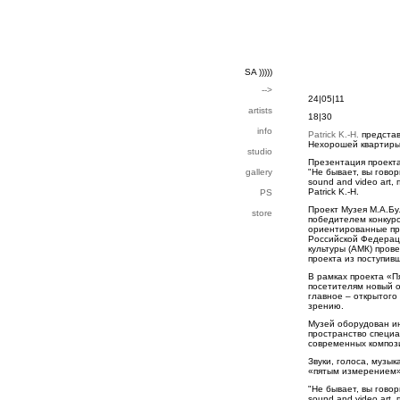
SA )))))
-->
24|05|11
artists
18|30
info
Patrick K.-H.
представ
Нехорошей квартиры"
studio
Презентация проекта
gallery
"Не бывает, вы гово
sound and video art
Patrick K.-H.
PS
Проект Музея М.А.Бу
store
победителем конкур
ориентированные пр
Российской Федерац
культуры (АМК) пров
проекта из поступив
В рамках проекта «
посетителям новый о
главное – открытого
зрению.
Музей оборудован и
пространство специ
современных компози
Звуки, голоса, музы
«пятым измерением»
"Не бывает, вы гово
sound and video art