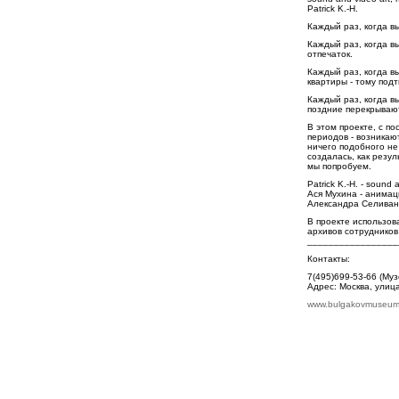
Patrick K.-H.
Каждый раз, когда вы 
Каждый раз, когда в
отпечаток.
Каждый раз, когда в
квартиры - тому под
Каждый раз, когда в
поздние перекрывают
В этом проекте, с п
периодов - возникают
ничего подобного не
создалась, как резул
мы попробуем.
Patrick K.-H. - sound 
Ася Мухина - анимац
Александра Селивано
В проекте использо
архивов сотрудников
_________________
Контакты:
7(495)699-53-66 (Муз
Адрес: Москва, улиц
www.bulgakovmuseum