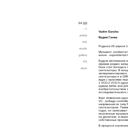
SA )))))
-->
Vadim Ganzha
artists
Вадим Ганжа
info
Родился 29 апреля 19
studio
Музыкант, изобретат
gallery
иначе - experimental in
Будучи меломаном и
PS
звуками редких запад
Ганж стал посещать 
store
синтезаторы. В конц
эксперементировать
синтезаторы и в 198
ящик с панелями пер
1 VCO-2 VCO-3 одног
шумом (white and pi
изобретательством 
исследовательского 
Факт появления одно
VC - (voltage contro
напряжения по типу 
синтезатором. Таким
годах, он записывал
полученные музыкаль
на дискотеке. в пери
собственные произве
В процессе изучения