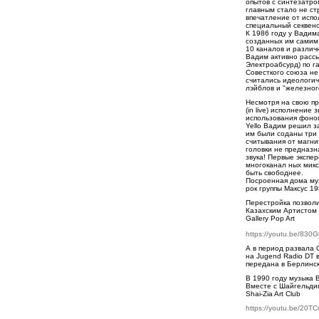
опытов с синтезатро
главным стало не ст
впечатление от испо
специальный секвенс
К 1986 году у Вадим
созданных им самим 
10 каналов и разли
Вадим активно рассы
Электроабсурд) по г
Совесткого союза не
считались идеологи
лэйблов и "железног
Несмотря на свою пр
(in live) исполнени
использования фоног
Yello Вадим решил з
им были соданы три 
считывания от магни
головки не предназн
звука! Первые экспе
многоканал ных микс
быть свободнее.
Посроенная дома муз
рок группы Максус 19
Перестройка позвол
Казахским Артистом
Gallery Pop Art
https://youtu.be/830
А в период развала 
на Jugend Radio DT 
передана в Берлински
В 1990 году музыка 
Вместе с Шайгельди
Shai-Zia Art Club
https://youtu.be/20T