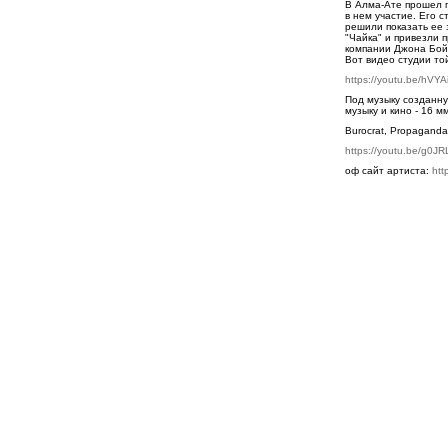
В Алма-Ате прошел 
в нем участие. Его 
решили показать ее 
"Чайка" и привезли
компании Джона Бойд
Вот видео студии то
https://youtu.be/hVYA
Под музыку созданну
музыку и кино - 16 м
Burocrat, Propaganda
https://youtu.be/g0J
оф сайт артиста:
http